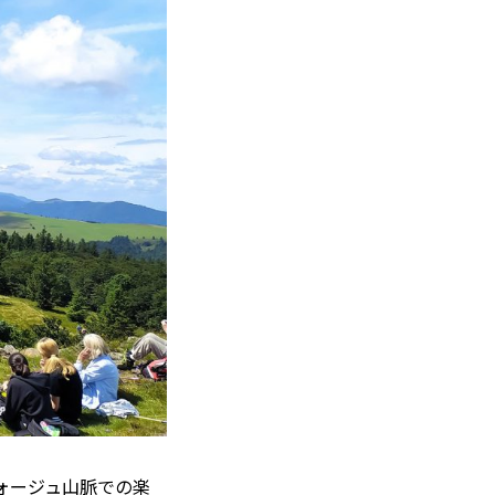
 14℃ / 12℃
10:14 ／ JP 17:14
＝182.20円
とは
合わせ
載
社
ポリシー
ォージュ山脈での楽