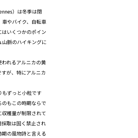
ennes）は冬季は閉
、車やバイク、自転車
にはいくつかのポイン
ュ山脈のハイキングに
使われるアルニカの黄
ですが、特にアルニカ
りもずっと小粒です
るのもこの時期ならで
に収穫量が制限されて
用採取は固く禁止され
時期の風物詩と言える