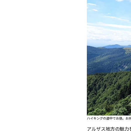
TOI（エ
トワ）
LUXE
TAG
リュクス
タグ
#トゥールーズ 
GOURMET
#フランス旅
グルメ
#データで読
#フランス郵
LIFE STYLE
#求人
#フ
ライフスタイル
#いざという
#カルカッソンヌ 
BUSINESS
#フランス生
ビジネス・キャリア
ハイキングの道中でお昼。お
#コスメ
#
アルザス地方の魅力