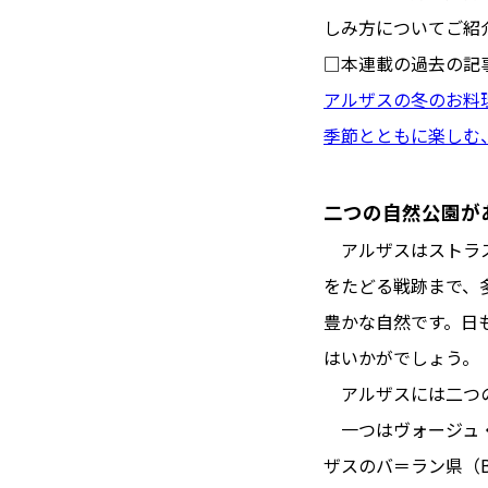
#フロマージ
INFOS PRATIQUES
しみ方についてご紹
#SDGs
#ア
フランス生活
□本連載の過去の記
アルザスの冬のお料
季節とともに楽しむ
二つの自然公園が
アルザスはストラス
をたどる戦跡まで、
豊かな自然です。日
はいかがでしょう。
アルザスには二つの
一つはヴォージュ・デュ・ノ
ザスのバ＝ラン県（B