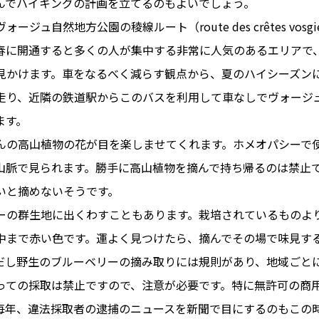
んでハイキングの計画を立てるのもよいでしょう。
ュ自然地方公園の稜線ルート（route des crêtes vosgi
春に開通すると多くの人が集中する非常に人気のあるエリアで
見かけます。車をなるべく減らす観点から、夏のハイシーズン
走り、近隣の鉄道駅からこのバスを利用して車なしでヴォージ
ます。
の高山植物の花が目を楽しませてくれます。ホメオパシーで
山脈で見られます。勝手に高山植物を摘んで持ち帰るのは禁止
いと摘めないそうです。
の群生地に出くわすこともあります。栽培されているものよ
中まで赤い色です。運よく見つけたら、摘んでその場で味見す
だし野生のブルーベリーの摘み取りには規則があり、地域ごと
っての採取は禁止ですので、注意が必要です。特に無許可の商
毎年、違法採取者の逮捕のニュースを新聞で目にするのもこの