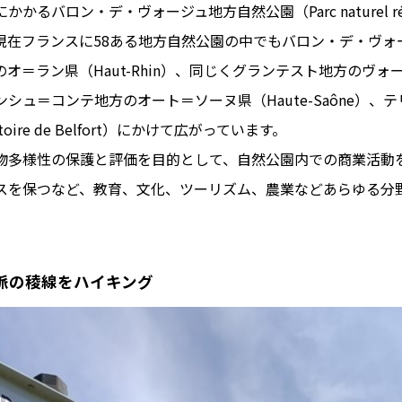
バロン・デ・ヴォージュ地方自然公園（Parc naturel régiona
）です。現在フランスに58ある地方自然公園の中でもバロン・デ・ヴ
オ＝ラン県（Haut-Rhin）、同じくグランテスト地方のヴォージ
シュ＝コンテ地方のオート＝ソーヌ県（Haute-Saône）、
oire de Belfort）にかけて広がっています。
多様性の保護と評価を目的として、自然公園内での商業活動
スを保つなど、教育、文化、ツーリズム、農業などあらゆる分
脈の稜線をハイキング