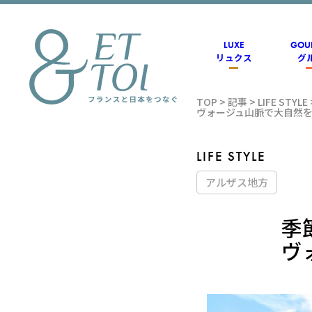
内
容
を
ス
LUXE
GOU
キ
リュクス
グ
ッ
プ
TOP
>
記事
>
LIFE STYLE
フラン
ヴォージュ山脈で大自然
ス情報
LIFE STYLE
アルザス地方
メディ
季
ヴ
アのET