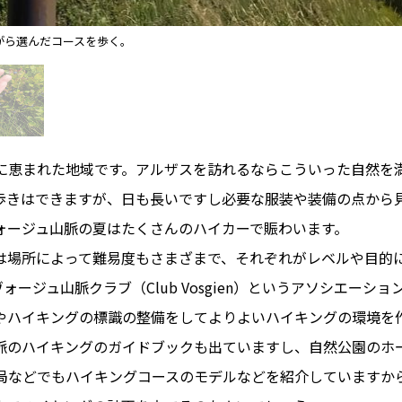
がら選んだコースを歩く。
恵まれた地域です。アルザスを訪れるならこういった自然を
歩きはできますが、日も長いですし必要な服装や装備の点から
ォージュ山脈の夏はたくさんのハイカーで賑わいます。
場所によって難易度もさまざまで、それぞれがレベルや目的
ヴォージュ山脈クラブ（Club Vosgien）というアソシエーシ
やハイキングの標識の整備をしてよりよいハイキングの環境を
脈のハイキングのガイドブックも出ていますし、自然公園のホ
局などでもハイキングコースのモデルなどを紹介していますか