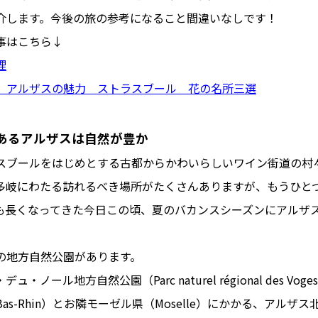
ュ
#おでかけ
#歴史
#お菓子
介します。今後の旅の参考になること間違いなしです！
ート
#車生活
事はこちら↓
理
、アルザスの魅力 ストラスブール 花の名所三選
あるアルザスは自然が豊か
ブールをはじめとする古都からかわいらしいワイン街道の村
多岐にわたる訪れるべき場所がたくさんありますが、もうひと
も長くなってきた今日この頃、夏のバカンスシーズンにアルザ
地方自然公園があります。
ール地方自然公園（Parc naturel régional des Voges
as-Rhin）とお隣モーゼル県（Moselle）にかかる、アルザ