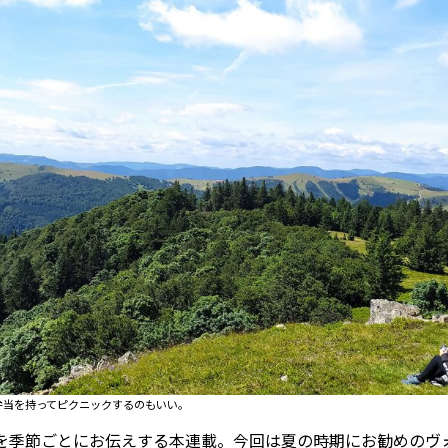
PARIS
FR 
1€
Toulouse
#レンタカー
行
#パリ
#お土産
#トリビア
エトワ
み解くフランス
お問い
便情報
#フランス交通機関
広告掲
ランスの教育制度
#アプリ
運営会
サイト
時に
Carcassonne
#サステナブル
活
#レシピ
#ビューティー
弁当を持ってピクニックするのもいい。
アルザス地方
#フランスの地方
を季節ごとにお伝えする本連載。今回は夏の時期にお勧めのヴ